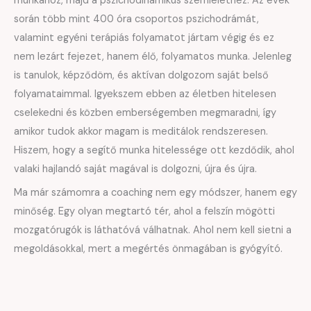
munkához, majd a pszichodinamikus szemlélethez. Az évek
során több mint 400 óra csoportos pszichodrámát,
valamint egyéni terápiás folyamatot jártam végig és ez
nem lezárt fejezet, hanem élő, folyamatos munka. Jelenleg
is tanulok, képződöm, és aktívan dolgozom saját belső
folyamataimmal. Igyekszem ebben az életben hitelesen
cselekedni és közben emberségemben megmaradni, így
amikor tudok akkor magam is meditálok rendszeresen.
Hiszem, hogy a segítő munka hitelessége ott kezdődik, ahol
valaki hajlandó saját magával is dolgozni, újra és újra.
Ma már számomra a coaching nem egy módszer, hanem egy
minőség. Egy olyan megtartó tér, ahol a felszín mögötti
mozgatórugók is láthatóvá válhatnak. Ahol nem kell sietni a
megoldásokkal, mert a megértés önmagában is gyógyító.