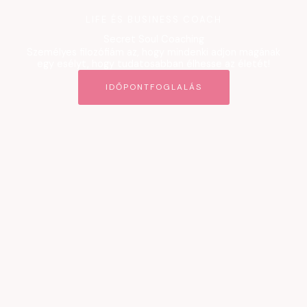
LIFE ÉS BUSINESS COACH
Secret Soul Coaching
Személyes filozófiám az, hogy mindenki adjon magának
egy esélyt, hogy tudatosabban élhesse az életét!
IDŐPONTFOGLALÁS