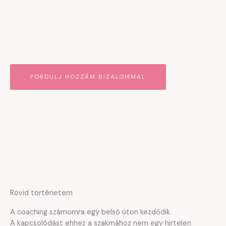
meg nem valósított álmait, de azt fontos tisztázni, hogy ez
a Te életed és Te tudod a legjobban, hogy mire van
szükséged!
Fordulj hozzám bizalommal!
FORDULJ HOZZÁM BIZALOMMAL
Rövid történetem
A coaching számomra egy belső úton kezdődik
A kapcsolódást ehhez a szakmához nem egy hirtelen