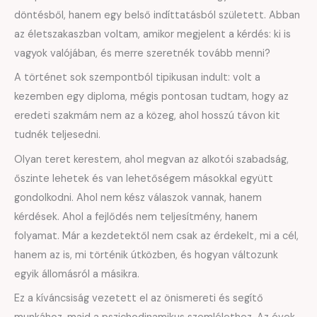
döntésből, hanem egy belső indíttatásból született. Abban
az életszakaszban voltam, amikor megjelent a kérdés: ki is
vagyok valójában, és merre szeretnék tovább menni?
A történet sok szempontból tipikusan indult: volt a
kezemben egy diploma, mégis pontosan tudtam, hogy az
eredeti szakmám nem az a közeg, ahol hosszú távon kit
tudnék teljesedni.
Olyan teret kerestem, ahol megvan az alkotói szabadság,
őszinte lehetek és van lehetőségem másokkal együtt
gondolkodni. Ahol nem kész válaszok vannak, hanem
kérdések. Ahol a fejlődés nem teljesítmény, hanem
folyamat. Már a kezdetektől nem csak az érdekelt, mi a cél,
hanem az is, mi történik útközben, és hogyan változunk
egyik állomásról a másikra.
Ez a kíváncsiság vezetett el az önismereti és segítő