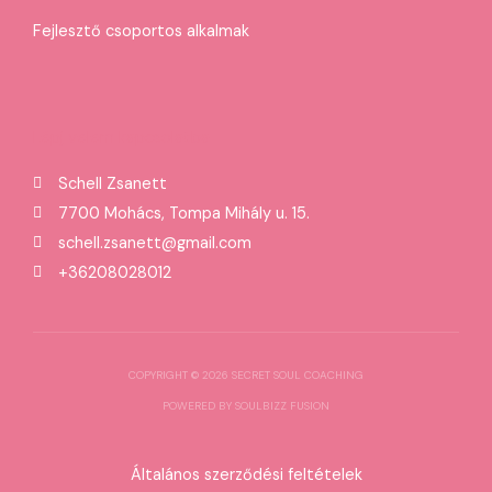
Fejlesztő csoportos alkalmak
Lépj velem kapcsolatba
Schell Zsanett
7700 Mohács, Tompa Mihály u. 15.
schell.zsanett@gmail.com
+36208028012
COPYRIGHT © 2026 SECRET SOUL COACHING
POWERED BY SOULBIZZ FUSION
Általános szerződési feltételek