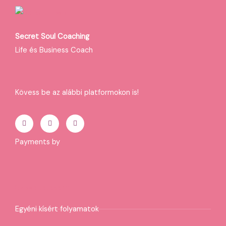
Secret Soul Coaching
Life és Business Coach
Kövess be az alábbi platformokon is!
F
I
T
a
n
i
c
s
k
e
t
t
b
a
o
o
g
k
Payments by
o
r
k
a
-
m
f
Szolgáltatásaim
Egyéni kísért folyamatok