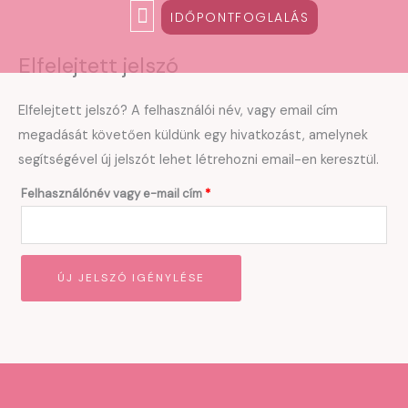
Skip
Kötelező
IDŐPONTFOGLALÁS
to
Elfelejtett jelszó
content
Elfelejtett jelszó? A felhasználói név, vagy email cím
megadását követően küldünk egy hivatkozást, amelynek
segítségével új jelszót lehet létrehozni email-en keresztül.
Felhasználónév vagy e-mail cím
*
ÚJ JELSZÓ IGÉNYLÉSE