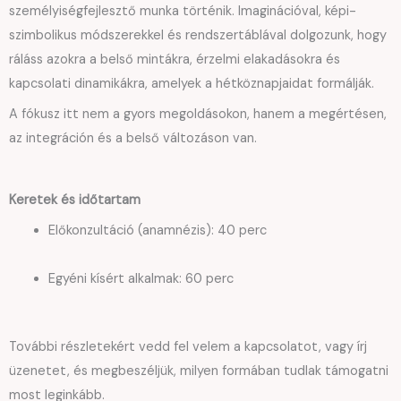
személyiségfejlesztő munka történik. Imaginációval, képi-
szimbolikus módszerekkel és rendszertáblával dolgozunk, hogy
ráláss azokra a belső mintákra, érzelmi elakadásokra és
kapcsolati dinamikákra, amelyek a hétköznapjaidat formálják.
A fókusz itt nem a gyors megoldásokon, hanem a megértésen,
az integráción és a belső változáson van.
Keretek és időtartam
Előkonzultáció (anamnézis): 40 perc
Egyéni kísért alkalmak: 60 perc
További részletekért vedd fel velem a kapcsolatot, vagy írj
üzenetet, és megbeszéljük, milyen formában tudlak támogatni
most leginkább.