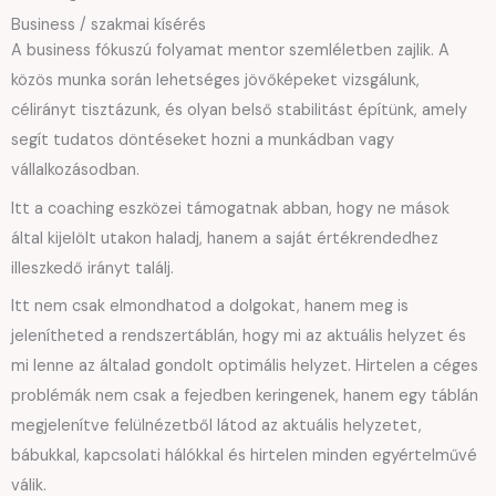
Business / szakmai kísérés
A business fókuszú folyamat mentor szemléletben zajlik. A
közös munka során lehetséges jövőképeket vizsgálunk,
célirányt tisztázunk, és olyan belső stabilitást építünk, amely
segít tudatos döntéseket hozni a munkádban vagy
vállalkozásodban.
Itt a coaching eszközei támogatnak abban, hogy ne mások
által kijelölt utakon haladj, hanem a saját értékrendedhez
illeszkedő irányt találj.
Itt nem csak elmondhatod a dolgokat, hanem meg is
jelenítheted a rendszertáblán, hogy mi az aktuális helyzet és
mi lenne az általad gondolt optimális helyzet. Hirtelen a céges
problémák nem csak a fejedben keringenek, hanem egy táblán
megjelenítve felülnézetből látod az aktuális helyzetet,
bábukkal, kapcsolati hálókkal és hirtelen minden egyértelművé
válik.