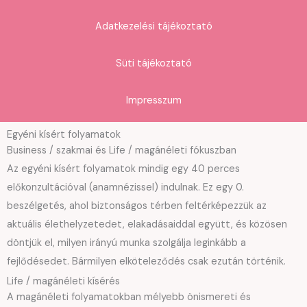
Adatkezelési tájékoztató
Süti tájékoztató
Impresszum
Egyéni kísért folyamatok
Business / szakmai és Life / magánéleti fókuszban
Az egyéni kísért folyamatok mindig egy 40 perces
előkonzultációval (anamnézissel) indulnak. Ez egy 0.
beszélgetés, ahol biztonságos térben feltérképezzük az
aktuális élethelyzetedet, elakadásaiddal együtt, és közösen
döntjük el, milyen irányú munka szolgálja leginkább a
fejlődésedet. Bármilyen elköteleződés csak ezután történik.
Life / magánéleti kísérés
A magánéleti folyamatokban mélyebb önismereti és